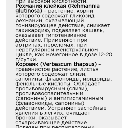
при высокой кислотности.
Рехмания клейкая (Rehmannia
glutinosa)
– растение, корни
которого содержат гликозид
рехманин, оказывающий
тонизирующее действие, снижает
тахикардию, подавляет кашель,
оказывает гипотензивное
действие. Применяют при
артритах, переломах, при
нерегулярном менструальном
цикле, как мочегонное в дозе 12-20
г/сутки.
Коровяк (Verbascum thapsus)
–
травянистое растение, листья
которого содержат слизи,
сапонины, флавоноиды, иридоиды,
фенольные кислоты. Обладает
противовирусным (слизи),
противовоспалительным
(сапонины) и антигистаминным
(флавоноиды, сапонины)
действием. Устраняет застойные
явления в легких, очищает
бронхи, оказывает
отхаркивающее действие.
Полезен при респираторных