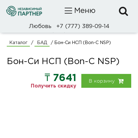
Меню
+7 (777) 389-09-14
Любовь
+7 (707) 106-09-95
Каталог
БАД
/
/
Бон-Си НСП (Bon-C NSP)
Бон-Си НСП (Bon-C NSP)
Каталог
БАД
₸ 7641
В корзину
Получить скидку
Уход и гигиена
Натуральная косметика
Tropical Mists
Декоративная косметика
О компании