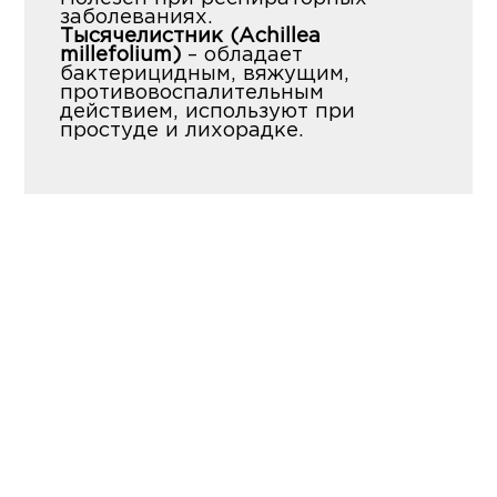
заболеваниях.
Тысячелистник (Achillea
millefolium)
– обладает
бактерицидным, вяжущим,
противовоспалительным
действием, используют при
простуде и лихорадке.
Доставка и оплата
Доставка заказов по Алматы (в
черте города) 600 тг.
Вне города - цена доставки
обсуждается отдельно.
Оплата товара производится по