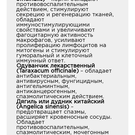
противовоспалительным
действием, стимулируют
секрецию и регенерацию тканей,
обладают
иммуностимулирующими
свойствами и увеличивают
фагоцитарную активность
макрофагов, усиливают
пролиферацию лимфоцитов на
митогены и стимулируют
гуморальный и клеточный
иммунный ответ.
Одуванчик лекарственный
(Taraxacum officinale)
– обладает
антибактериальным,
антивирусным, фунгицидным,
антигельминтным,
антиканцерогенным,
спазмолитическим действием.
Дягиль или дудник китайский
(Angelica sinensis)
–
предотвращает спазмы,
расширяет кровеносные сосуды.
Обладает
противовоспалительным,
спазмолитическим, мочегонным