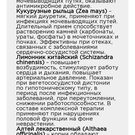
мочевыводящих путях, оказывают
антимикробное действие.
Кукурузные рыльца (Zea mays)
–
мягкий диуретик, применяют при
инфекциях мочевыводящих путей.
Длительный прием способствует
растворению камней (карбонаты,
ураты, фосфаты) в мочеточниках и
почках. Эффективны при отеках,
связанных с заболеваниями
сердечно-сосудистой системы.
Лимонник китайский (Schizandra
chinensis)
– повышает
возбудимость, стимулирует работу
сердца и дыхания, повышает
артериальное давление. Показан
при вегетососудистой дистонии
по гипотоническому типу, в
период после инфекционных
заболеваний, при переутомлении,
снижении работоспособности. В
составе комплексной терапии
применяют при нарушениях
половой функции на фоне
неврастении.
Алтей лекарственный (Althaea
officinalis)
– корни обладают