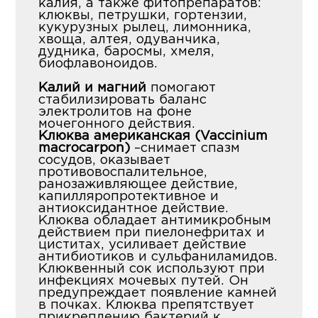
калия, а также фитопрепаратов:
клюквы, петрушки, гортензии,
кукурузных рылец, лимонника,
хвоща, алтея, одуванчика,
дудника, баросмы, хмеля,
биофлавоноидов.
Калий и магний
помогают
стабилизировать баланс
электролитов на фоне
мочегонного действия.
Клюква американская (Vaccinium
macrocarpon)
–снимает спазм
сосудов, оказывает
противовоспалительное,
ранозаживляющее действие,
капилляропротективное и
антиоксидантное действие.
Клюква обладает антимикробным
действием при пиелонефритах и
циститах, усиливает действие
антибиотиков и сульфаниламидов.
Клюквенный сок используют при
инфекциях мочевых путей. Он
предупреждает появление камней
в почках. Клюква препятствует
прикреплению бактерий к