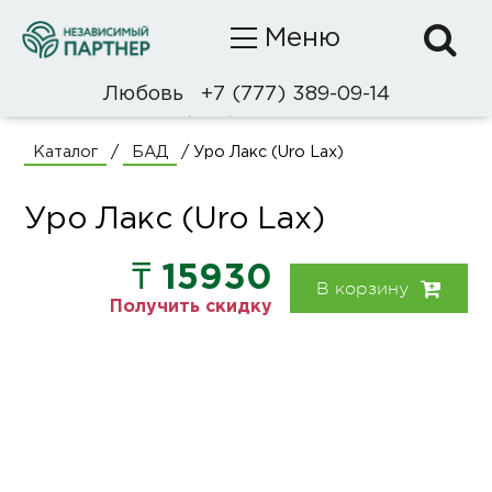
Меню
+7 (777) 389-09-14
Любовь
+7 (707) 106-09-95
Каталог
БАД
/
/
Уро Лакс (Uro Lax)
Уро Лакс (Uro Lax)
Каталог
БАД
₸ 15930
В корзину
Получить скидку
Уход и гигиена
Натуральная косметика
Tropical Mists
Декоративная косметика
О компании